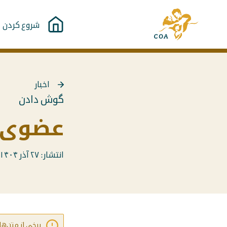
مستقیما
به
به
شروع کردن
صفحه
محتوا
اصلی
بروید
MyCOA
اخبار
بازگشت
گوش دادن
به
{{
عضوی از راد
Page
}}
انتشار: ۲۷ آذر ۱۴۰۴
برخی از متن‌ه