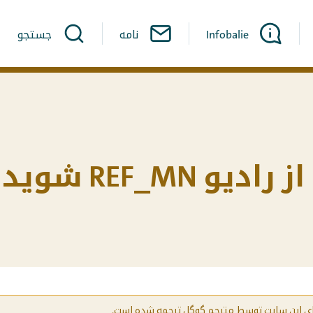
Infobalie
نامه
جستجو
یو REF_MN شوید
ای این سایت توسط مترجم گوگل ترجمه شده است.