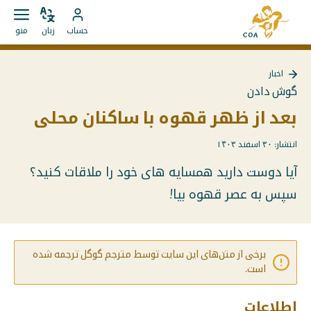
مستقیما
به
به
زبان
باز
به
صفحه
حساب
زبان
منو
را
کردن
محتوا
حساب
اصلی
تغییر
منو
بروید
MyCOA
MyCOA
دهید
اخبار
بروید
بازگشت
گوش دادن
به
{{
بعد از ظهر قهوه با ساکنان محلی
Page
}}
انتشار: ۳۰ اسفند ۱۴۰۳
آیا دوست دارید همسایه های خود را ملاقات کنید؟
سپس به عصر قهوه بیا!
برخی از متن‌های این سایت توسط مترجم گوگل ترجمه شده
است.
اطلاعات