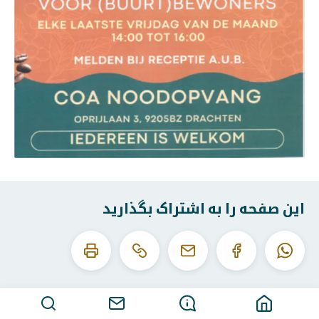
این صفحه را به اشتراک بگذارید
این
این
واتساپ
فیس
ایمیل
URL
صفحه
بوک
را
را
کپی
چاپ
کنید
کن