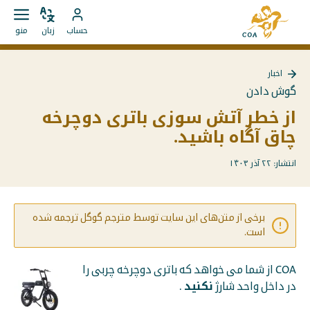
مستقیما
به
به
زبان
باز
به
صفحه
حساب
زبان
منو
را
کردن
محتوا
حساب
اصلی
تغییر
منو
بروید
MyCOA
MyCOA
دهید
اخبار
بروید
گوش دادن
از خطر آتش سوزی باتری دوچرخه
چاق آگاه باشید.
انتشار: ۲۲ آذر ۱۴۰۳
برخی از متن‌های این سایت توسط مترجم گوگل ترجمه شده
است.
COA از شما می خواهد که باتری دوچرخه چربی را
نکنید
در داخل واحد شارژ
.