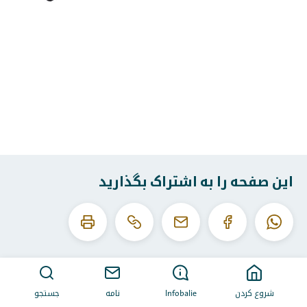
این صفحه را به اشتراک بگذارید
این
این
واتساپ
فیس
ایمیل
URL
صفحه
بوک
را
را
کپی
چاپ
کنید
کن
شروع کردن
Infobalie
نامه
جستجو