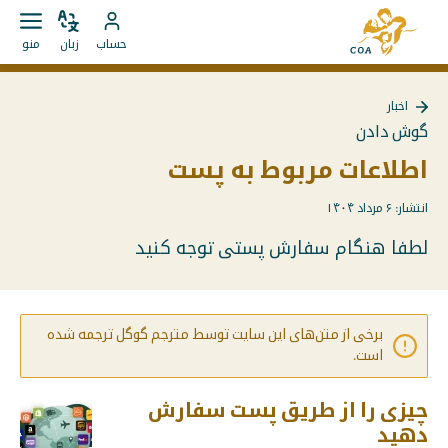
مستقیما
به
به
زبان
باز
به
صفحه
حساب
زبان
منو
را
کردن
محتوا
حساب
اصلی
تغییر
منو
بروید
MyCOA
MyCOA
دهید
اخبار
بروید
بازگشت
گوش دادن
به
{{
اطلاعات مربوط به پست
Page
}}
انتشار: ۶ مرداد ۱۴۰۴
لطفا هنگام سفارش پستی توجه کنید
برخی از متن‌های این سایت توسط مترجم گوگل ترجمه شده
است.
چیزی را از طریق پست سفارش
دهید