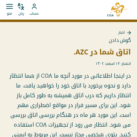
مستقیما
به
به
زبان
باز
به
صفحه
حساب
زبان
منو
را
کردن
محتوا
حساب
اصلی
تغییر
منو
بروید
MyCOA
MyCOA
دهید
اخبار
بروید
بازگشت
گوش دادن
به
{{
اتاق شما در AZC.
Page
}}
انتشار: ۱۳ اسفند ۱۴۰۲
در اینجا اطلاعاتی در مورد آنچه ما COA از شما انتظار
دارد و نحوه برخورد با اتاق خود را خواهید یافت. ما
انتظار داریم که درب اتاق همیشه به طور کامل باز
شود. این برای مسیر فرار در مواقع اضطراری مهم
است. این مورد هر ماه در هنگام بررسی اتاق بررسی
می شود. انتظار می رود از تجهیزات COA استفاده
کنید. پتوی شخصی مجاز نیست. این مربوط به ایمنی