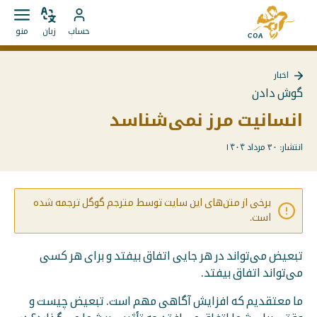
مستقیما
به
به
زبان
باز
به
صفحه
حساب
زبان
منو
را
کردن
محتوا
حساب
اصلی
تغییر
منو
بروید
MyCOA
MyCOA
دهید
اخبار
بروید
بازگشت
گوش دادن
به
{{
انسانیت مرز نمی‌شناسد
Page
}}
انتشار: ۳۰ مرداد ۱۴۰۴
برخی از متن‌های این سایت توسط مترجم گوگل ترجمه شده
است.
تبعیض می‌تواند در هر جایی اتفاق بیفتد و برای هر کسی
می‌تواند اتفاق بیفتد.
ما معتقدیم که افزایش آگاهی مهم است. تبعیض چیست و