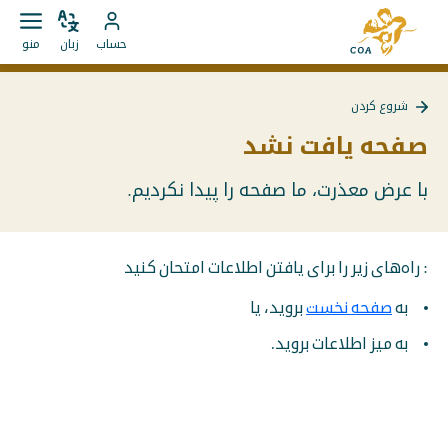
مستقیما
به
به
زبان
باز
به
صفحه
حساب
زبان
منو
را
کردن
محتوا
حساب
اصلی
تغییر
منو
بروید
MyCOA
MyCOA
دهید
شروع کردن
بروید
بازگشت
به
صفحه یافت نشد
{{
Page
}}
با عرض معذرت، ما صفحه را پیدا نکردیم.
: راه‌های زیر را برای یافتن اطلاعات امتحان کنید
به
صفحه نخست
بروید، یا
به میز اطلاعات بروید.