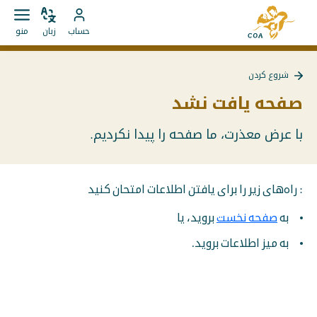
مستقیما
به
به
زبان
باز
به
صفحه
حساب
زبان
منو
را
کردن
محتوا
حساب
اصلی
تغییر
منو
بروید
MyCOA
MyCOA
دهید
شروع کردن
بروید
بازگشت
به
صفحه یافت نشد
{{
Page
}}
با عرض معذرت، ما صفحه را پیدا نکردیم.
: راه‌های زیر را برای یافتن اطلاعات امتحان کنید
به
صفحه نخست
بروید، یا
به میز اطلاعات بروید.