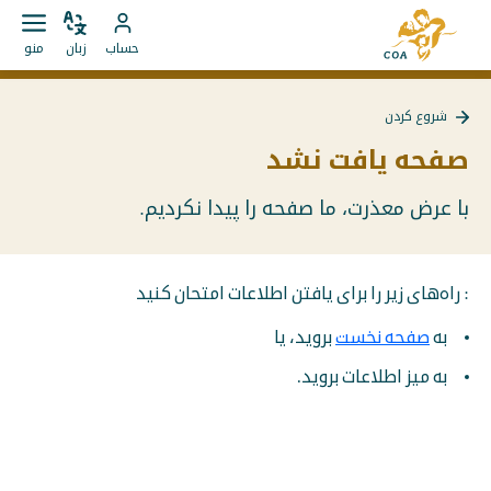
مستقیما
به
به
زبان
باز
به
صفحه
حساب
زبان
منو
را
کردن
محتوا
حساب
اصلی
تغییر
منو
بروید
MyCOA
MyCOA
دهید
شروع کردن
بروید
بازگشت
به
صفحه یافت نشد
{{
Page
}}
با عرض معذرت، ما صفحه را پیدا نکردیم.
: راه‌های زیر را برای یافتن اطلاعات امتحان کنید
به
صفحه نخست
بروید، یا
به میز اطلاعات بروید.