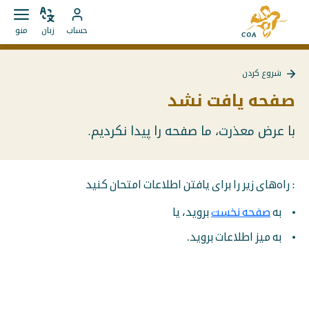
مستقیما
به
به
زبان
باز
به
صفحه
حساب
زبان
منو
را
کردن
محتوا
حساب
اصلی
تغییر
منو
بروید
MyCOA
MyCOA
دهید
شروع کردن
بروید
بازگشت
به
صفحه یافت نشد
{{
Page
}}
با عرض معذرت، ما صفحه را پیدا نکردیم.
: راه‌های زیر را برای یافتن اطلاعات امتحان کنید
به
صفحه نخست
بروید، یا
به میز اطلاعات بروید.