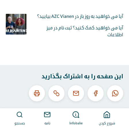
آیا می خواهید به روز باز در AZC Vianen بیایید؟
آیا می خواهید کمک کنید؟ ثبت نام در میز
اطلاعات
این صفحه را به اشتراک بگذارید
این
این
واتساپ
فیس
ایمیل
URL
صفحه
بوک
را
را
کپی
چاپ
کنید
کن
شروع کردن
Infobalie
نامه
جستجو