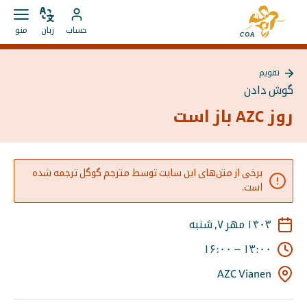
مستقیما
به
به
زبان
باز
به
صفحه
حساب
زبان
منو
را
کردن
محتوا
حساب
اصلی
تغییر
منو
بروید
MyCOA
MyCOA
دهید
تقویم
بروید
گوش دادن
روز AZC باز است
برخی از متن‌های این سایت توسط مترجم گوگل ترجمه شده
است.
۱۴۰۳ مهر ۷, شنبه
۱۶:۰۰
–
۱۳:۰۰
AZC Vianen