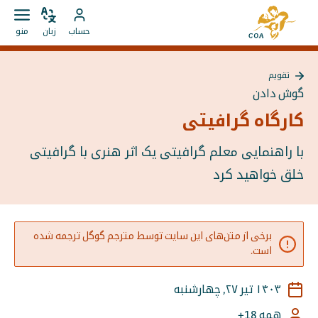
مستقیما
به
به
زبان
باز
به
صفحه
حساب
زبان
منو
را
کردن
محتوا
حساب
اصلی
تغییر
منو
بروید
MyCOA
MyCOA
دهید
تقویم
بروید
بازگشت
گوش دادن
به
{{
کارگاه گرافیتی
Page
}}
با راهنمایی معلم گرافیتی یک اثر هنری با گرافیتی
خلق خواهید کرد
برخی از متن‌های این سایت توسط مترجم گوگل ترجمه شده
است.
۱۴۰۳ تیر ۲۷, چهارشنبه
همه 18+