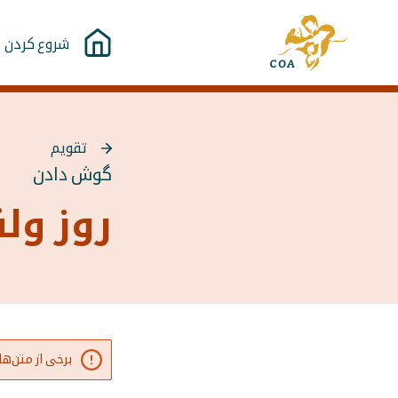
مستقیما
به
به
شروع کردن
صفحه
محتوا
اصلی
بروید
MyCOA
تقویم
بازگشت
گوش دادن
به
{{
روز ولن
Page
}}
برخی از متن‌ه