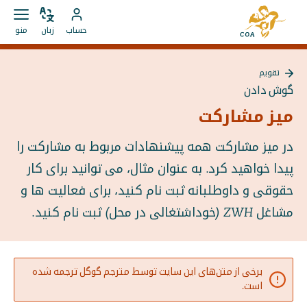
مستقیما
به
به
زبان
باز
به
صفحه
حساب
زبان
منو
را
کردن
محتوا
حساب
اصلی
تغییر
منو
بروید
MyCOA
MyCOA
دهید
تقویم
بروید
بازگشت
گوش دادن
به
{{
میز مشارکت
Page
}}
در میز مشارکت همه پیشنهادات مربوط به مشارکت را
پیدا خواهید کرد. به عنوان مثال، می توانید برای کار
حقوقی و داوطلبانه ثبت نام کنید، برای فعالیت ها و
مشاغل ZWH (خوداشتغالی در محل) ثبت نام کنید.
برخی از متن‌های این سایت توسط مترجم گوگل ترجمه شده
است.