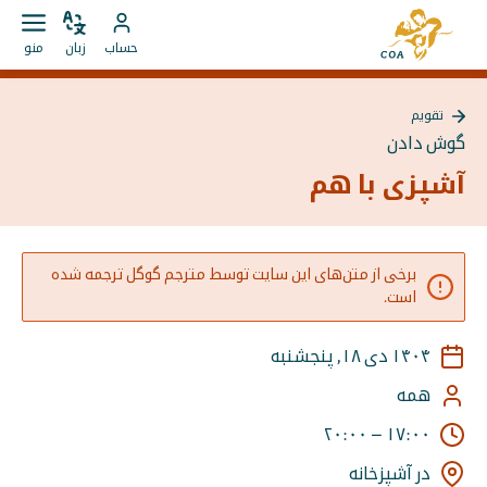
مستقیما
به
به
زبان
باز
به
صفحه
حساب
زبان
منو
را
کردن
محتوا
حساب
اصلی
تغییر
منو
بروید
MyCOA
MyCOA
دهید
تقویم
بروید
بازگشت
گوش دادن
به
{{
آشپزی با هم
Page
}}
برخی از متن‌های این سایت توسط مترجم گوگل ترجمه شده
است.
۱۴۰۴ دی ۱۸, پنجشنبه
همه
۲۰:۰۰
–
۱۷:۰۰
در آشپزخانه