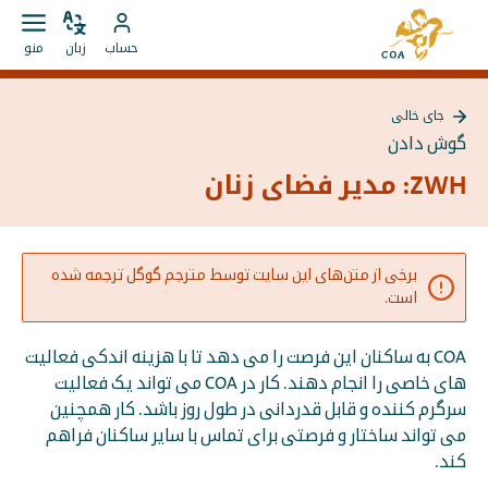
مستقیما
به
به
زبان
باز
به
صفحه
حساب
زبان
منو
را
کردن
محتوا
حساب
اصلی
تغییر
منو
بروید
MyCOA
MyCOA
دهید
جای خالی
بروید
بازگشت
گوش دادن
به
{{
ZWH: مدیر فضای زنان
Page
}}
برخی از متن‌های این سایت توسط مترجم گوگل ترجمه شده
است.
COA به ساکنان این فرصت را می دهد تا با هزینه اندکی فعالیت
های خاصی را انجام دهند. کار در COA می تواند یک فعالیت
سرگرم کننده و قابل قدردانی در طول روز باشد. کار همچنین
می تواند ساختار و فرصتی برای تماس با سایر ساکنان فراهم
کند.