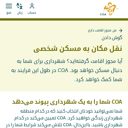
مستقیما
به
به
زبان
باز
به
صفحه
حساب
زبان
منو
را
کردن
محتوا
حساب
اصلی
تغییر
منو
بروید
MyCOA
MyCOA
دهید
من مجوز اقامت دارم
بروید
بازگشت
گوش دادن
به
{{
نقل مکان به مسکن شخصی
Page
}}
آیا مجوز اقامت گرفته‌اید؟ شهرداری برای شما به
دنبال مسکن خواهد بود. COA در طول این فرایند به
شما کمک خواهد کرد.
COA شما را به یک شهرداری پیوند می‌دهد
شما نمی‌توانید خودتان انتخاب کنید که در کدام منطقه
شهرداری زندگی خواهید کرد. COA تعیین می‌کند در کدام
شهرداری باشید. بااین‌حال، COA تلاش می‌کند شرایط شما را در