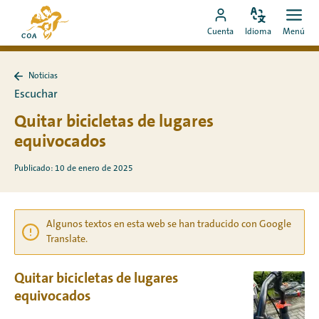
Ir
Ir
directamente
Configura
Men
Ir
a
Cuenta
Idioma
Menú
el
Abrir
al
a
la
idioma
contenido
mi
página
Noticias
cuenta
de
Volver
Escuchar
a
de
inicio
Noticias
Quitar bicicletas de lugares
MyCOA
de
MyCOA
equivocados
Publicado: 10 de enero de 2025
Algunos textos en esta web se han traducido con Google
Translate.
Quitar bicicletas de lugares
equivocados