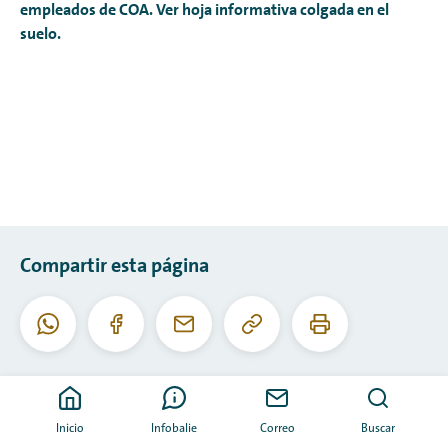
empleados de COA. Ver hoja informativa colgada en el
suelo.
Compartir esta página
Copiar
Imprimir
WhatsApp
Facebook
Correo
esta
esta
electrónico
URL
página
Inicio
Infobalie
Correo
Buscar