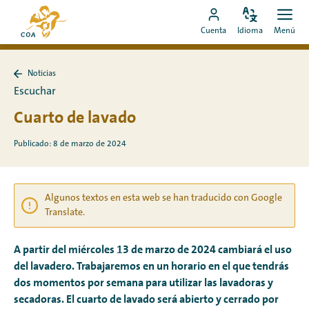
Ir
Ir
directamente
Configura
Men
Ir
a
Cuenta
Idioma
Menú
el
Abrir
al
a
la
idioma
contenido
mi
página
Noticias
cuenta
de
Volver
Escuchar
a
de
inicio
Noticias
Cuarto de lavado
MyCOA
de
MyCOA
Publicado: 8 de marzo de 2024
Algunos textos en esta web se han traducido con Google
Translate.
A partir del miércoles 13 de marzo de 2024 cambiará el uso
del lavadero. Trabajaremos en un horario en el que tendrás
dos momentos por semana para utilizar las lavadoras y
secadoras. El cuarto de lavado será abierto y cerrado por