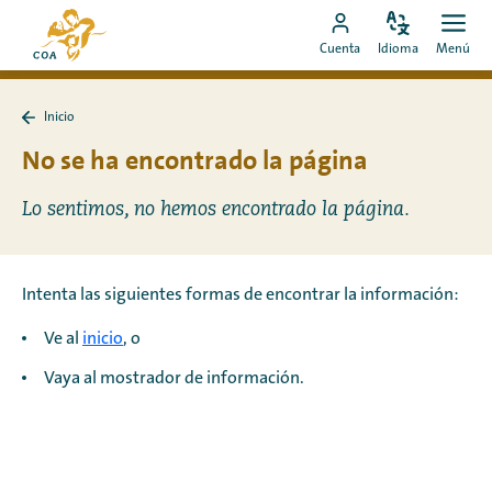
Ir
Ir
directamente
Configura
Men
Ir
a
Cuenta
Idioma
Menú
el
Abrir
al
a
la
idioma
contenido
mi
página
Inicio
cuenta
de
Volver
a
No se ha encontrado la página
de
inicio
Inicio
MyCOA
de
MyCOA
Lo sentimos, no hemos encontrado la página.
Intenta las siguientes formas de encontrar la información:
Ve al
inicio
, o
Vaya al mostrador de información.