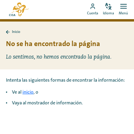
Ir
Ir
directamente
Configura
Men
Ir
a
Cuenta
Idioma
Menú
el
Abrir
al
a
la
idioma
contenido
mi
página
Inicio
cuenta
de
Volver
a
No se ha encontrado la página
de
inicio
Inicio
MyCOA
de
MyCOA
Lo sentimos, no hemos encontrado la página.
Intenta las siguientes formas de encontrar la información:
Ve al
inicio
, o
Vaya al mostrador de información.