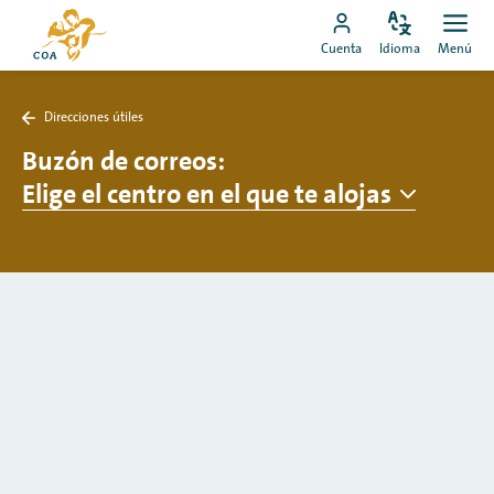
Ir
Ir
directamente
Configura
Men
Ir
a
Cuenta
Idioma
Menú
el
Abrir
al
a
la
idioma
contenido
mi
página
Direcciones útiles
cuenta
de
Volver
a
Buzón de correos
:
de
inicio
Direcciones
MyCOA
de
Elige el centro en el que te alojas
útiles
MyCOA
Cargar