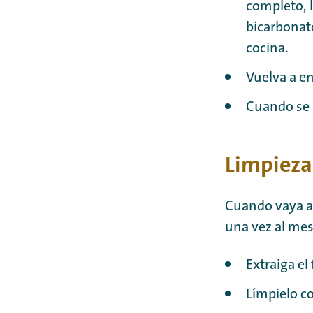
completo, l
bicarbonat
cocina.
Vuelva a en
Cuando se h
Limpieza
Cuando vaya a 
una vez al mes
Extraiga el
Límpielo co