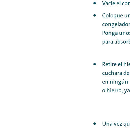
Vacíe el c
Coloque un
congelador 
Ponga unos
para absorb
Retire el h
cuchara de 
en ningún 
o hierro, y
Una vez qu