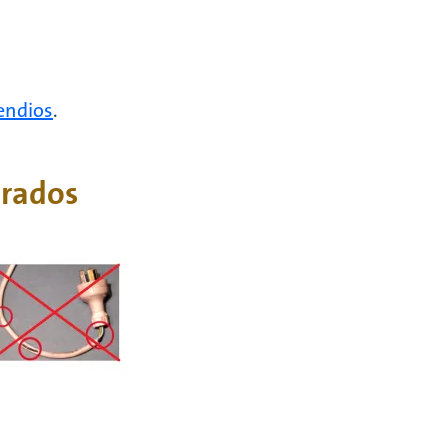
cendios
.
orados