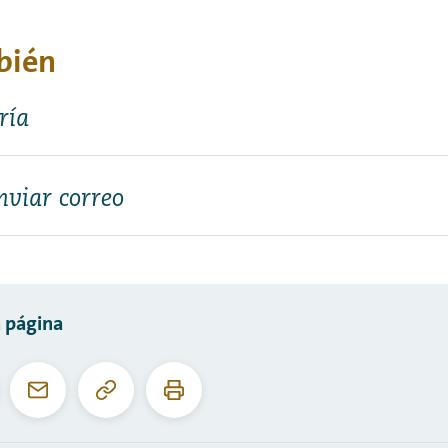
bién
ría
nviar correo
 página
Copiar
Imprimir
ebook
Correo
esta
esta
electrónico
URL
página