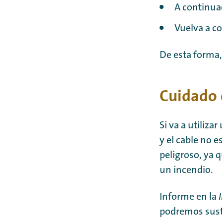
A continua
Vuelva a co
De esta forma,
Cuidado 
Si va a utiliz
y el cable no e
peligroso, ya 
un incendio.
Informe en la
podremos sust