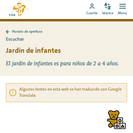
Ir
Ir
directamente
Configura
Men
Ir
a
Cuenta
Idioma
Menú
el
Abrir
al
a
la
idioma
contenido
mi
página
Horario de apertura
cuenta
de
Volver
Escuchar
a
de
inicio
Horario
Jardín de infantes
MyCOA
de
de
MyCOA
apertura
El jardín de infantes es para niños de 2 a 4 años.
Algunos textos en esta web se han traducido con Google
Translate.