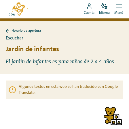
Ir
Ir
directamente
Configura
Men
Ir
a
Cuenta
Idioma
Menú
el
Abrir
al
a
la
idioma
contenido
mi
página
Horario de apertura
cuenta
de
Volver
Escuchar
a
de
inicio
Horario
Jardín de infantes
MyCOA
de
de
MyCOA
apertura
El jardín de infantes es para niños de 2 a 4 años.
Algunos textos en esta web se han traducido con Google
Translate.