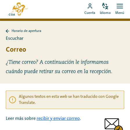
Ir
Ir
directamente
Configura
Men
Ir
a
Cuenta
Idioma
Menú
el
Abrir
al
a
la
idioma
contenido
mi
página
Horario de apertura
cuenta
de
Volver
Escuchar
a
de
inicio
Horario
Correo
MyCOA
de
de
MyCOA
apertura
¿Tiene correo? A continuación le informamos
cuándo puede retirar su correo en la recepción.
Algunos textos en esta web se han traducido con Google
Translate.
Leer más sobre
recibir y enviar correo
.