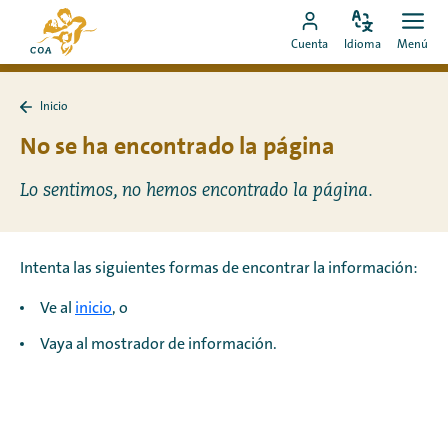
Ir
Ir
directamente
Configura
Men
Ir
a
Cuenta
Idioma
Menú
el
Abrir
al
a
la
idioma
contenido
mi
página
Inicio
cuenta
de
Volver
a
No se ha encontrado la página
de
inicio
Inicio
MyCOA
de
MyCOA
Lo sentimos, no hemos encontrado la página.
Intenta las siguientes formas de encontrar la información:
Ve al
inicio
, o
Vaya al mostrador de información.