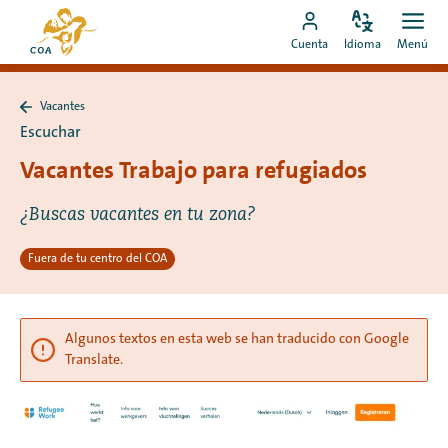
Ir
Ir
directamente
Configura
Men
Ir
a
Cuenta
Idioma
Menú
el
Abrir
al
a
la
idioma
contenido
mi
página
Vacantes
cuenta
de
Volver
Escuchar
a
de
inicio
Vacantes
Vacantes Trabajo para refugiados
MyCOA
de
MyCOA
¿Buscas vacantes en tu zona?
Fuera de tu centro del COA
Algunos textos en esta web se han traducido con Google
Translate.