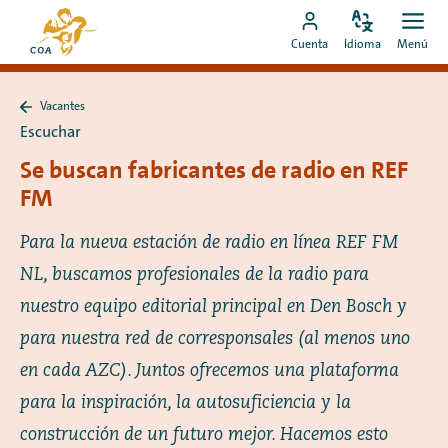
Ir
Ir
directamente
Configura
Men
Ir
a
Cuenta
Idioma
Menú
el
Abrir
al
a
la
idioma
contenido
mi
página
Vacantes
cuenta
de
Volver
Escuchar
a
de
inicio
Vacantes
Se buscan fabricantes de radio en REF
MyCOA
de
MyCOA
FM
Para la nueva estación de radio en línea REF FM
NL, buscamos profesionales de la radio para
nuestro equipo editorial principal en Den Bosch y
para nuestra red de corresponsales (al menos uno
en cada AZC). Juntos ofrecemos una plataforma
para la inspiración, la autosuficiencia y la
construcción de un futuro mejor. Hacemos esto