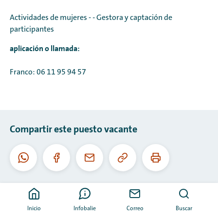
Actividades de mujeres -
-
Gestora y captación de
participantes
aplicación o llamada:
Franco: 06 11 95 94 57
Compartir este puesto vacante
Copiar
Imprimir
WhatsApp
Facebook
Correo
esta
esta
electrónico
URL
página
Inicio
Infobalie
Correo
Buscar