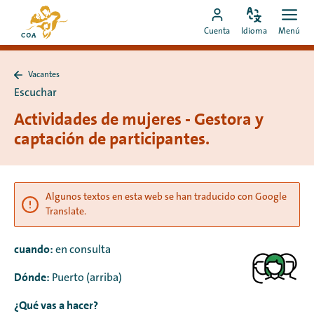
Ir
Ir
directamente
Configura
Men
Ir
a
Cuenta
Idioma
Menú
el
Abrir
al
a
la
idioma
contenido
mi
página
Vacantes
cuenta
de
Volver
Escuchar
a
de
inicio
Vacantes
Actividades de mujeres - Gestora y
MyCOA
de
MyCOA
captación de participantes.
Algunos textos en esta web se han traducido con Google
Translate.
cuando:
en consulta
Dónde:
Puerto (arriba)
¿Qué vas a hacer?