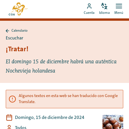
Ir
Ir
directamente
Configura
Men
Ir
a
Cuenta
Idioma
Menú
el
Abrir
al
a
la
idioma
contenido
mi
página
Calendario
cuenta
de
Volver
Escuchar
a
de
inicio
Calendario
¡Tratar!
MyCOA
de
MyCOA
El domingo 15 de diciembre habrá una auténtica
Nochevieja holandesa
Algunos textos en esta web se han traducido con Google
Translate.
Domingo, 15 de diciembre de 2024
Todos