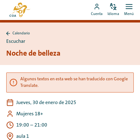
Ir
Ir
directamente
Configura
Men
Ir
a
Cuenta
Idioma
Menú
el
Abrir
al
a
la
idioma
contenido
mi
página
Calendario
cuenta
de
Volver
Escuchar
a
de
inicio
Calendario
Noche de belleza
MyCOA
de
MyCOA
Algunos textos en esta web se han traducido con Google
Translate.
Jueves, 30 de enero de 2025
Mujeres 18+
19:00
–
21:00
aula 1