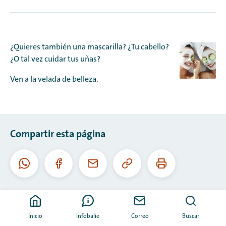
¿Quieres también una mascarilla? ¿Tu cabello?
¿O tal vez cuidar tus uñas?
Ven a la velada de belleza.
Compartir esta página
Copiar
Imprimir
WhatsApp
Facebook
Correo
esta
esta
electrónico
URL
página
Inicio
Infobalie
Correo
Buscar