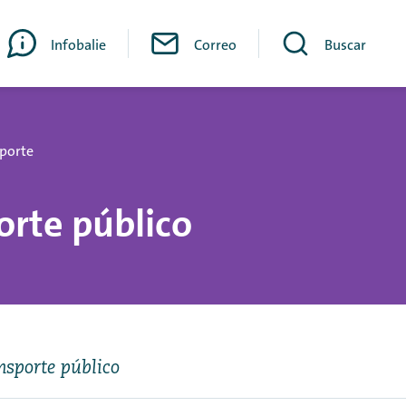
Infobalie
Correo
Buscar
sporte
orte público
nsporte público