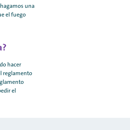
o hagamos una
ue el fuego
a?
ido hacer
el reglamento
reglamento
edir el