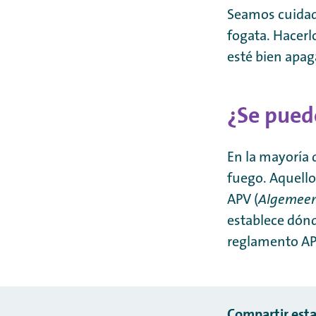
Seamos cuidad
fogata. Hacerl
esté bien apa
¿Se pued
En la mayoría 
fuego. Aquello
APV (
Algemeen 
establece dónd
reglamento AP
Compartir esta