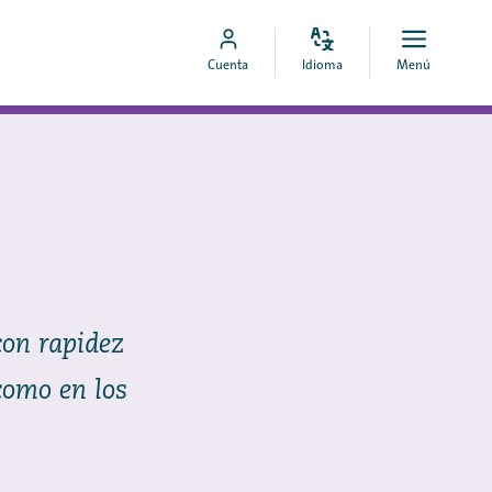
Configura
Menú
Ir
Cuenta
Idioma
Menú
el
Abrir
a
idioma
mi
cuenta
de
MyCOA
con rapidez
 como en los