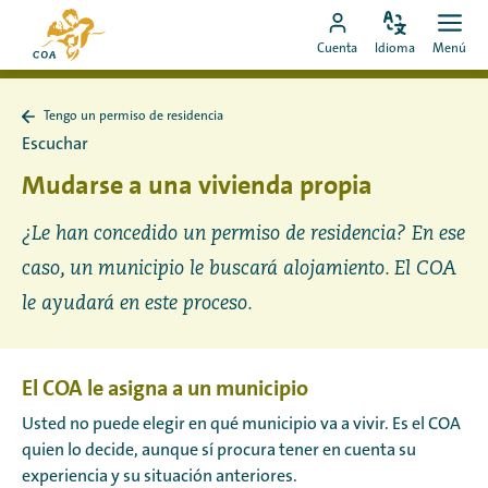
Ir
Ir
directamente
Configura
Men
Ir
a
Cuenta
Idioma
Menú
el
Abrir
al
a
la
idioma
contenido
mi
página
Tengo un permiso de residencia
cuenta
de
Volver
Escuchar
a
de
inicio
Tengo
Mudarse a una vivienda propia
MyCOA
de
un
MyCOA
permiso
de
¿Le han concedido un permiso de residencia? En ese
residencia
caso, un municipio le buscará alojamiento. El COA
le ayudará en este proceso.
El COA le asigna a un municipio
Usted no puede elegir en qué municipio va a vivir. Es el COA
quien lo decide, aunque sí procura tener en cuenta su
experiencia y su situación anteriores.