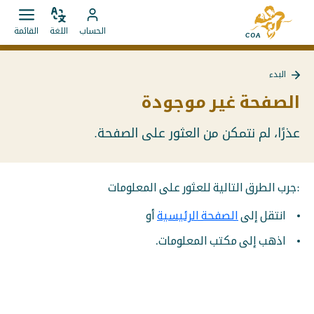
الانتقال
إلى
مباشرة
ضبط
قائمة
انتقل
الصفحة
الحساب
اللغة
القائمة
اللغة
فتح.
إلى
إلى
الرئيسية
المحتويات
حساب
لـ
البدء
MyCOA
MyCOA
الصفحة غير موجودة
عذرًا، لم نتمكن من العثور على الصفحة.
:جرب الطرق التالية للعثور على المعلومات
انتقل إلى
الصفحة الرئيسية
أو
اذهب إلى مكتب المعلومات.