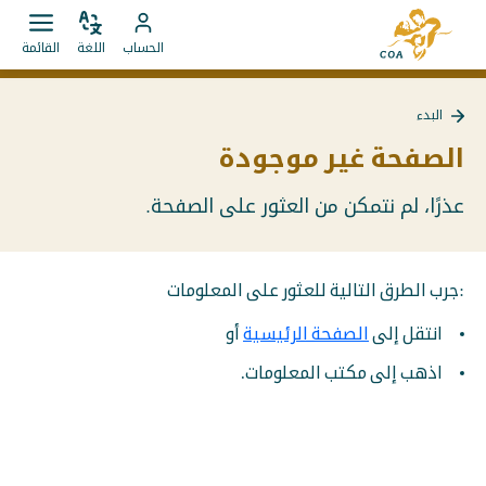
الانتقال
إلى
مباشرة
ضبط
قائمة
انتقل
الصفحة
الحساب
اللغة
القائمة
اللغة
فتح.
إلى
إلى
الرئيسية
المحتويات
حساب
لـ
البدء
MyCOA
MyCOA
العودة
إلى
الصفحة غير موجودة
البدء
عذرًا، لم نتمكن من العثور على الصفحة.
:جرب الطرق التالية للعثور على المعلومات
انتقل إلى
الصفحة الرئيسية
أو
اذهب إلى مكتب المعلومات.