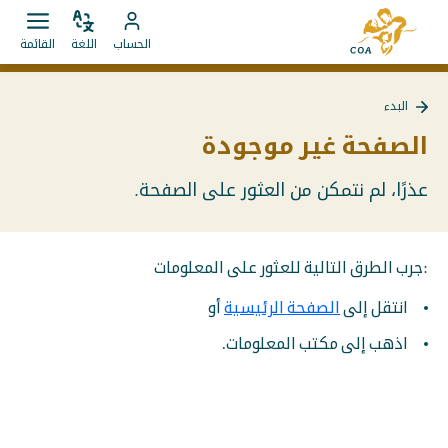
الانتقال
إلى
مباشرة
ضبط
قائمة
انتقل
الصفحة
الحساب
اللغة
القائمة
اللغة
فتح.
إلى
إلى
الرئيسية
المحتويات
حساب
لـ
البدء
MyCOA
MyCOA
العودة
إلى
الصفحة غير موجودة
البدء
عذرًا، لم نتمكن من العثور على الصفحة.
:جرب الطرق التالية للعثور على المعلومات
انتقل إلى
الصفحة الرئيسية
أو
اذهب إلى مكتب المعلومات.