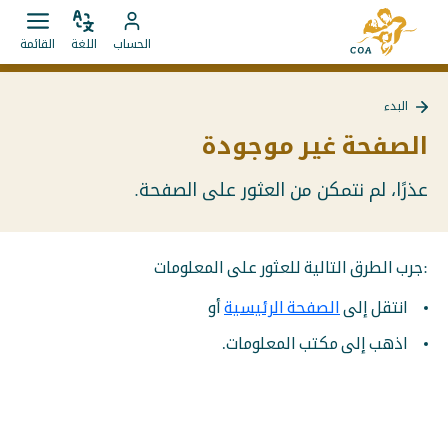
الانتقال
إلى
مباشرة
ضبط
قائمة
انتقل
الصفحة
الحساب
اللغة
القائمة
اللغة
فتح.
إلى
إلى
الرئيسية
المحتويات
حساب
لـ
البدء
MyCOA
MyCOA
الصفحة غير موجودة
عذرًا، لم نتمكن من العثور على الصفحة.
:جرب الطرق التالية للعثور على المعلومات
انتقل إلى
الصفحة الرئيسية
أو
اذهب إلى مكتب المعلومات.