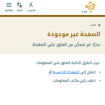
الانتقال
إلى
مباشرة
ضبط
قائمة
انتقل
الصفحة
الحساب
اللغة
القائمة
اللغة
فتح.
إلى
إلى
الرئيسية
المحتويات
حساب
لـ
البدء
MyCOA
MyCOA
العودة
إلى
الصفحة غير موجودة
البدء
عذرًا، لم نتمكن من العثور على الصفحة.
:جرب الطرق التالية للعثور على المعلومات
انتقل إلى
الصفحة الرئيسية
أو
اذهب إلى مكتب المعلومات.