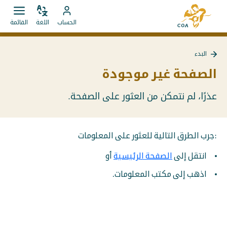
الانتقال
إلى
مباشرة
ضبط
قائمة
انتقل
الصفحة
الحساب
اللغة
القائمة
اللغة
فتح.
إلى
إلى
الرئيسية
المحتويات
حساب
لـ
البدء
MyCOA
MyCOA
الصفحة غير موجودة
عذرًا، لم نتمكن من العثور على الصفحة.
:جرب الطرق التالية للعثور على المعلومات
انتقل إلى
الصفحة الرئيسية
أو
اذهب إلى مكتب المعلومات.