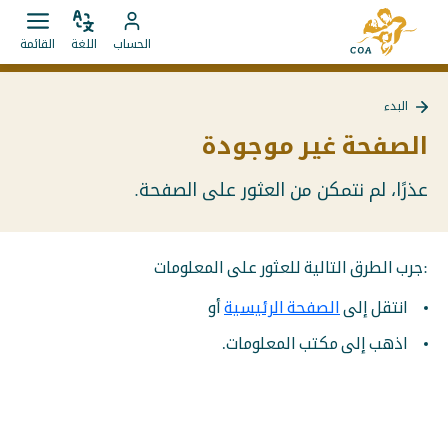
الانتقال
إلى
مباشرة
ضبط
قائمة
انتقل
الصفحة
الحساب
اللغة
القائمة
اللغة
فتح.
إلى
إلى
الرئيسية
المحتويات
حساب
لـ
البدء
MyCOA
MyCOA
العودة
إلى
الصفحة غير موجودة
البدء
عذرًا، لم نتمكن من العثور على الصفحة.
:جرب الطرق التالية للعثور على المعلومات
انتقل إلى
الصفحة الرئيسية
أو
اذهب إلى مكتب المعلومات.