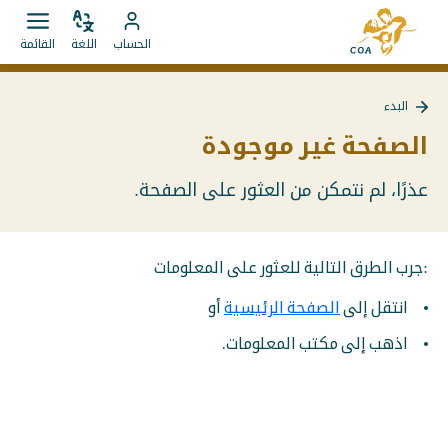
الانتقال
إلى
مباشرة
ضبط
قائمة
انتقل
الصفحة
الحساب
اللغة
القائمة
اللغة
فتح.
إلى
إلى
الرئيسية
المحتويات
حساب
لـ
البدء
MyCOA
MyCOA
العودة
إلى
الصفحة غير موجودة
البدء
عذرًا، لم نتمكن من العثور على الصفحة.
:جرب الطرق التالية للعثور على المعلومات
انتقل إلى
الصفحة الرئيسية
أو
اذهب إلى مكتب المعلومات.