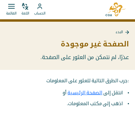
الانتقال
إلى
مباشرة
ضبط
قائمة
انتقل
الصفحة
الحساب
اللغة
القائمة
اللغة
فتح.
إلى
إلى
الرئيسية
المحتويات
حساب
لـ
البدء
MyCOA
MyCOA
الصفحة غير موجودة
عذرًا، لم نتمكن من العثور على الصفحة.
:جرب الطرق التالية للعثور على المعلومات
انتقل إلى
الصفحة الرئيسية
أو
اذهب إلى مكتب المعلومات.