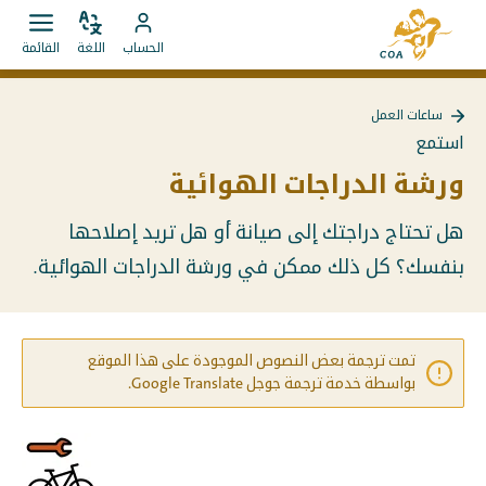
الانتقال
إلى
مباشرة
ضبط
قائمة
انتقل
الصفحة
الحساب
اللغة
القائمة
اللغة
فتح.
إلى
إلى
الرئيسية
المحتويات
حساب
لـ
ساعات العمل
MyCOA
MyCOA
العودة
استمع
إلى
ساعات
ورشة الدراجات الهوائية
العمل
هل تحتاج دراجتك إلى صيانة أو هل تريد إصلاحها
بنفسك؟ كل ذلك ممكن في ورشة الدراجات الهوائية.
تمت ترجمة بعض النصوص الموجودة على هذا الموقع
بواسطة خدمة ترجمة جوجل Google Translate.