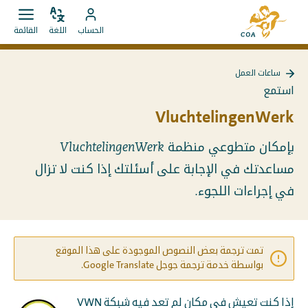
الانتقال
إلى
مباشرة
ضبط
قائمة
انتقل
الصفحة
الحساب
اللغة
القائمة
اللغة
فتح.
إلى
إلى
الرئيسية
المحتويات
حساب
لـ
ساعات العمل
MyCOA
MyCOA
العودة
استمع
إلى
ساعات
VluchtelingenWerk
العمل
بإمكان متطوعي منظمة VluchtelingenWerk
مساعدتك في الإجابة على أسئلتك إذا كنت لا تزال
في إجراءات اللجوء.
تمت ترجمة بعض النصوص الموجودة على هذا الموقع
بواسطة خدمة ترجمة جوجل Google Translate.
إذا كنت تعيش في مكان لم تعد فيه شبكة VWN