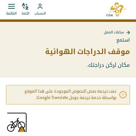
الانتقال
إلى
مباشرة
ضبط
قائمة
انتقل
الصفحة
الحساب
اللغة
القائمة
اللغة
فتح.
إلى
إلى
الرئيسية
المحتويات
حساب
لـ
ساعات العمل
MyCOA
MyCOA
استمع
موقف الدراجات الهوائية
مكان لركن دراجتك.
تمت ترجمة بعض النصوص الموجودة على هذا الموقع
بواسطة خدمة ترجمة جوجل Google Translate.