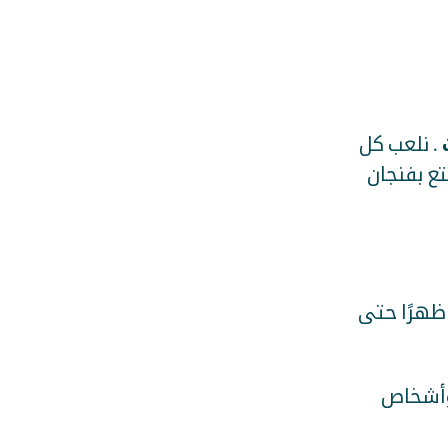
. نلعب كل
تع بفنجان
ل يوم خميس من الساعة 1:00 ظهرًا حتى
 وأشخاص