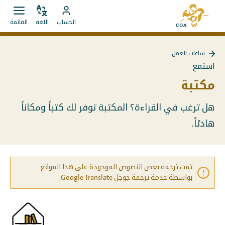
الانتقال
إلى
مباشرة
ضبط
قائمة
انتقل
الصفحة
الحساب
اللغة
القائمة
اللغة
فتح.
إلى
إلى
الرئيسية
المحتويات
حساب
لـ
ساعات العمل
MyCOA
MyCOA
العودة
استمع
إلى
ساعات
مكتبة
العمل
هل ترغب في القراءة؟ المكتبة توفر لك كتباً ومكاناً
هادئاً.
تمت ترجمة بعض النصوص الموجودة على هذا الموقع
بواسطة خدمة ترجمة جوجل Google Translate.