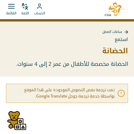
الانتقال
إلى
مباشرة
ضبط
قائمة
انتقل
الصفحة
الحساب
اللغة
القائمة
اللغة
فتح.
إلى
إلى
الرئيسية
المحتويات
حساب
لـ
ساعات العمل
MyCOA
MyCOA
العودة
استمع
إلى
ساعات
الحضانة
العمل
الحضانة مخصصة للأطفال من عمر 2 إلى 4 سنوات.
تمت ترجمة بعض النصوص الموجودة على هذا الموقع
بواسطة خدمة ترجمة جوجل Google Translate.